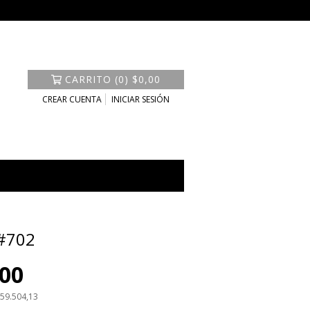
CARRITO
(
0
)
$0,00
CREAR CUENTA
INICIAR SESIÓN
 #702
,00
59.504,13