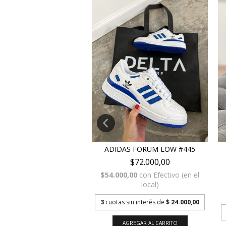
 1 LOW TRAVIS SCOTT
ADIDAS FORUM LOW #445
RAGMENT #288
$72.000,00
$72.000,00
$54.000,00
con
Efectivo (en el
local)
0,00
con
Efectivo (en el
local)
3
cuotas sin interés de
$ 24.000,00
sin interés de
$ 24.000,00
AGREGAR AL CARRITO