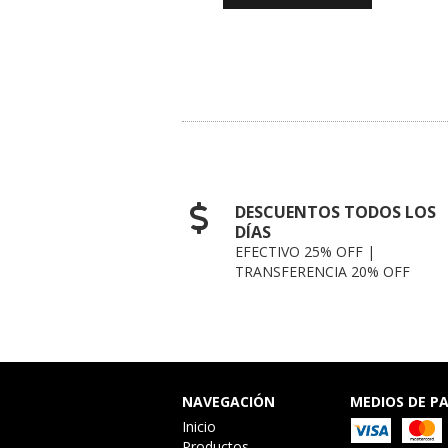
GREGAR AL CARRITO
DESCUENTOS TODOS LOS
DÍAS
EFECTIVO 25% OFF |
TRANSFERENCIA 20% OFF
NAVEGACIÓN
MEDIOS DE P
Inicio
Productos