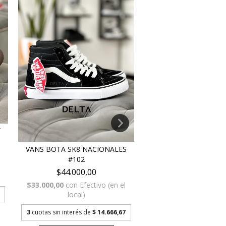
T
VANS BOTA SK8 NACIONALES
AIR FORCE FULL BLA
#102
$72.000,00
$44.000,00
$54.000,00
con
Efecti
local)
$33.000,00
con
Efectivo (en el
local)
3
cuotas sin interés de
$ 
3
cuotas sin interés de
$ 14.666,67
AGREGAR AL CARRI