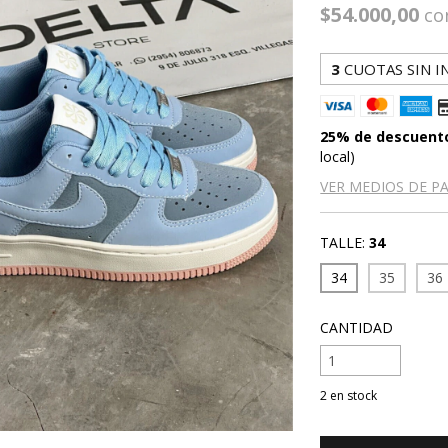
$54.000,00
co
3
CUOTAS SIN I
25% de descuent
local)
VER MEDIOS DE P
TALLE:
34
34
35
36
CANTIDAD
2
en stock