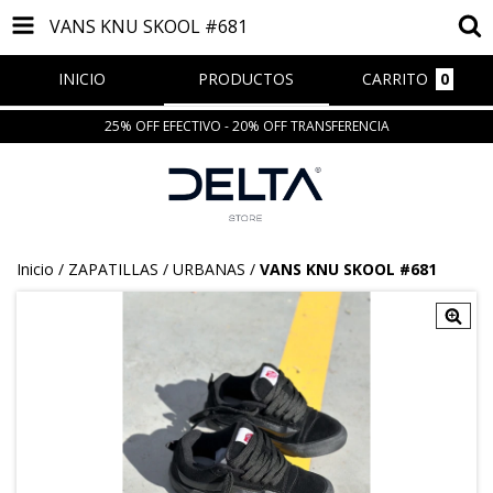
VANS KNU SKOOL #681
INICIO
PRODUCTOS
CARRITO
0
25% OFF EFECTIVO - 20% OFF TRANSFERENCIA
Inicio
/
ZAPATILLAS
/
URBANAS
/
VANS KNU SKOOL #681