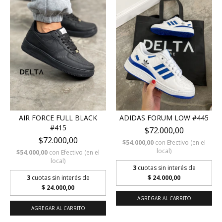
AIR FORCE FULL BLACK
ADIDAS FORUM LOW #445
#415
$72.000,00
$72.000,00
$54.000,00
con
Efectivo (en el
local)
$54.000,00
con
Efectivo (en el
local)
3
cuotas sin interés de
3
cuotas sin interés de
$ 24.000,00
$ 24.000,00
AGREGAR AL CARRITO
AGREGAR AL CARRITO